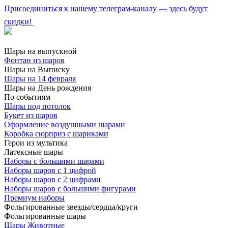
Присоединиться к нашему телеграм-каналу — здесь будут
скидки!
Шары на выпускной
Фонтан из шаров
Шары на Выписку
Шары на 14 февраля
Шары на День рождения
По событиям
Шары под потолок
Букет из шаров
Оформление воздушными шарами
Коробка сюрприз с шариками
Герои из мультика
Латексные шары
Наборы с большими шарами
Наборы шаров с 1 цифрой
Наборы шаров с 2 цифрами
Наборы шаров с большими фигурами
Премиум наборы
Фольгированные звезды/сердца/круги
Фольгированные шары
Шары Животные