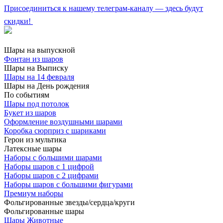
Присоединиться к нашему телеграм-каналу — здесь будут
скидки!
Шары на выпускной
Фонтан из шаров
Шары на Выписку
Шары на 14 февраля
Шары на День рождения
По событиям
Шары под потолок
Букет из шаров
Оформление воздушными шарами
Коробка сюрприз с шариками
Герои из мультика
Латексные шары
Наборы с большими шарами
Наборы шаров с 1 цифрой
Наборы шаров с 2 цифрами
Наборы шаров с большими фигурами
Премиум наборы
Фольгированные звезды/сердца/круги
Фольгированные шары
Шары Животные