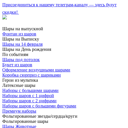
Присоединиться к нашему телеграм-каналу — здесь будут
скидки!
Шары на выпускной
Фонтан из шаров
Шары на Выписку
Шары на 14 февраля
Шары на День рождения
По событиям
Шары под потолок
Букет из шаров
Оформление воздушными шарами
Коробка сюрприз с шариками
Герои из мультика
Латексные шары
Наборы с большими шарами
Наборы шаров с 1 цифрой
Наборы шаров с 2 цифрами
Наборы шаров с большими фигурами
Премиум наборы
Фольгированные звезды/сердца/круги
Фольгированные шары
Шары Животные