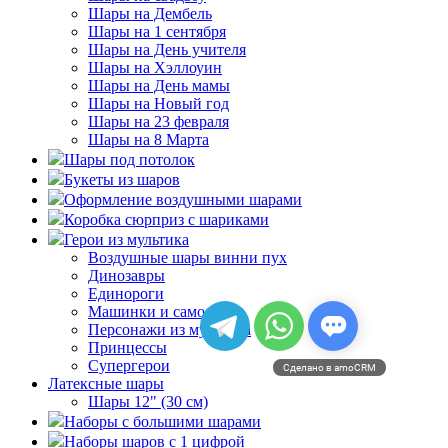
Шары на Дембель
Шары на 1 сентября
Шары на День учителя
Шары на Хэллоуин
Шары на День мамы
Шары на Новый год
Шары на 23 февраля
Шары на 8 Марта
Шары под потолок
Букеты из шаров
Оформление воздушными шарами
Коробка сюрприз с шариками
Герои из мультика
Воздушные шары винни пух
Динозавры
Единороги
Машинки и самолеты
Персонажи из мультика
Принцессы
Супергерои
Сделано в amoCRM
Латексные шары
Шары 12" (30 см)
Наборы с большими шарами
Наборы шаров с 1 цифрой