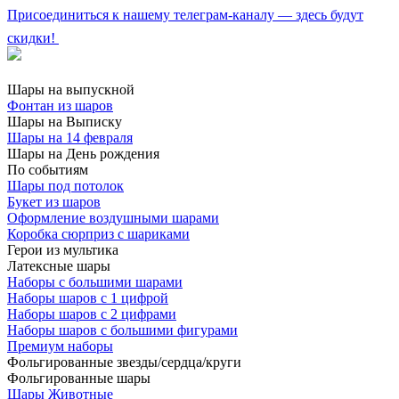
Присоединиться к нашему телеграм-каналу — здесь будут
скидки!
Шары на выпускной
Фонтан из шаров
Шары на Выписку
Шары на 14 февраля
Шары на День рождения
По событиям
Шары под потолок
Букет из шаров
Оформление воздушными шарами
Коробка сюрприз с шариками
Герои из мультика
Латексные шары
Наборы с большими шарами
Наборы шаров с 1 цифрой
Наборы шаров с 2 цифрами
Наборы шаров с большими фигурами
Премиум наборы
Фольгированные звезды/сердца/круги
Фольгированные шары
Шары Животные