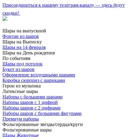
Присоединиться к нашему телеграм-каналу — здесь будут
скидки!
Шары на выпускной
Фонтан из шаров
Шары на Выписку
Шары на 14 февраля
Шары на День рождения
По событиям
Шары под потолок
Букет из шаров
Оформление воздушными шарами
Коробка сюрприз с шариками
Герои из мультика
Латексные шары
Наборы с большими шарами
Наборы шаров с 1 цифрой
Наборы шаров с 2 цифрами
Наборы шаров с большими фигурами
Премиум наборы
Фольгированные звезды/сердца/круги
Фольгированные шары
Шары Животные