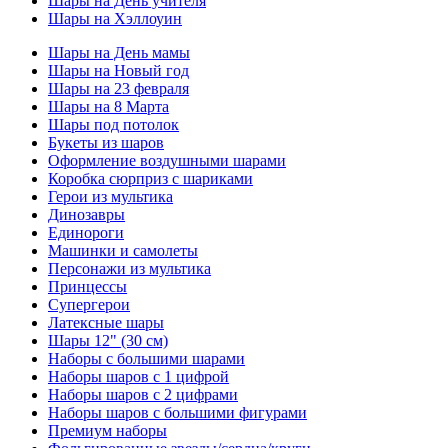
Шары на День учителя
Шары на Хэллоуин
Шары на День мамы
Шары на Новый год
Шары на 23 февраля
Шары на 8 Марта
Шары под потолок
Букеты из шаров
Оформление воздушными шарами
Коробка сюрприз с шариками
Герои из мультика
Динозавры
Единороги
Машинки и самолеты
Персонажи из мультика
Принцессы
Супергерои
Латексные шары
Шары 12" (30 см)
Наборы с большими шарами
Наборы шаров с 1 цифрой
Наборы шаров с 2 цифрами
Наборы шаров с большими фигурами
Премиум наборы