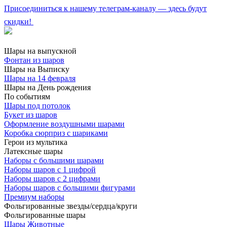
Присоединиться к нашему телеграм-каналу — здесь будут
скидки!
Шары на выпускной
Фонтан из шаров
Шары на Выписку
Шары на 14 февраля
Шары на День рождения
По событиям
Шары под потолок
Букет из шаров
Оформление воздушными шарами
Коробка сюрприз с шариками
Герои из мультика
Латексные шары
Наборы с большими шарами
Наборы шаров с 1 цифрой
Наборы шаров с 2 цифрами
Наборы шаров с большими фигурами
Премиум наборы
Фольгированные звезды/сердца/круги
Фольгированные шары
Шары Животные