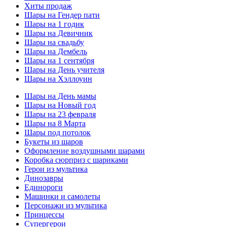
Хиты продаж
Шары на Гендер пати
Шары на 1 годик
Шары на Девичник
Шары на свадьбу
Шары на Дембель
Шары на 1 сентября
Шары на День учителя
Шары на Хэллоуин
Шары на День мамы
Шары на Новый год
Шары на 23 февраля
Шары на 8 Марта
Шары под потолок
Букеты из шаров
Оформление воздушными шарами
Коробка сюрприз с шариками
Герои из мультика
Динозавры
Единороги
Машинки и самолеты
Персонажи из мультика
Принцессы
Супергерои