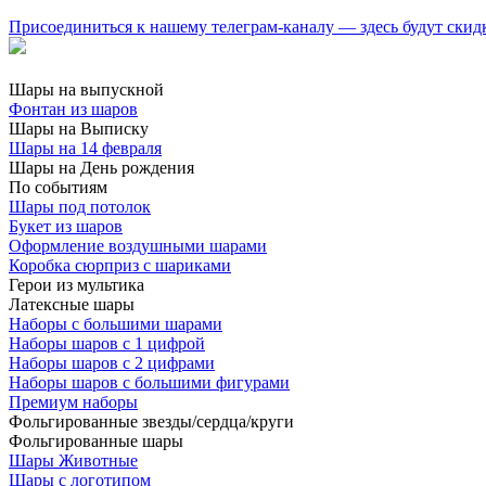
Присоединиться к нашему телеграм-каналу — здесь будут скид
Шары на выпускной
Фонтан из шаров
Шары на Выписку
Шары на 14 февраля
Шары на День рождения
По событиям
Шары под потолок
Букет из шаров
Оформление воздушными шарами
Коробка сюрприз с шариками
Герои из мультика
Латексные шары
Наборы с большими шарами
Наборы шаров с 1 цифрой
Наборы шаров с 2 цифрами
Наборы шаров с большими фигурами
Премиум наборы
Фольгированные звезды/сердца/круги
Фольгированные шары
Шары Животные
Шары с логотипом