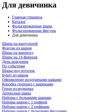
Для девичника
Главная страница
Каталог
Фольгированные шары
Фольгированные фигуры
Для девичника
Шары на выпускной
Фонтан из шаров
Шары на выписку
Шары на 14 февраля
День рождения
По событиям
Шары под потолок
Букет из шаров
Оформление воздушными шарами
Коробка сюрприз с шариками
Герои из мультика
Латексные шары
Наборы с большими шарами
Наборы шаров с 1 цифрой
Наборы шаров с 2 цифрами
Наборы шаров с большими фигурами