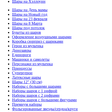
Шары на Хэллоуин
Шары на День мамы
Шары на Новый год
Шары на 23 февраля
Шары на 8 Марта
Шары под потолок
Букеты из шаров
Оформление воздушными шарами
Коробка сюрприз с шариками
Герои из мультика
Динозавры
Единороги
Машинки и самолеты
Персонажи из мультика
Принцессы
Супергерои
Латексные шары
Шары 12" (30 см)
Наборы с большими шарами
Наборы шаров с 1 цифрой
Наборы шаров с 2 цифрами
Наборы шаров с большими фигурами
Премиум наборы
Фольгированные звезды/сердца/круги