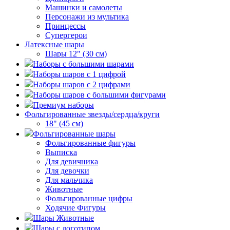
Машинки и самолеты
Персонажи из мультика
Принцессы
Супергерои
Латексные шары
Шары 12" (30 см)
Наборы с большими шарами
Наборы шаров с 1 цифрой
Наборы шаров с 2 цифрами
Наборы шаров с большими фигурами
Премиум наборы
Фольгированные звезды/сердца/круги
18" (45 см)
Фольгированные шары
Фольгированные фигуры
Выписка
Для девичника
Для девочки
Для мальчика
Животные
Фольгированные цифры
Ходячие Фигуры
Шары Животные
Шары с логотипом