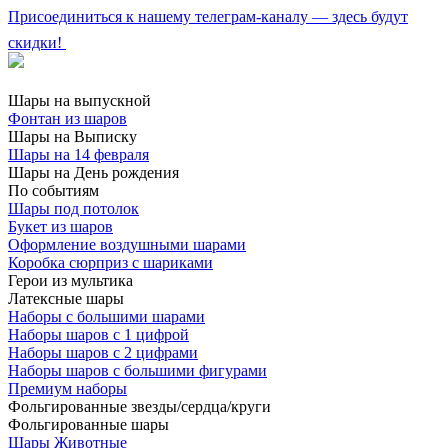
Присоединиться к нашему телеграм-каналу — здесь будут
скидки!
Шары на выпускной
Фонтан из шаров
Шары на Выписку
Шары на 14 февраля
Шары на День рождения
По событиям
Шары под потолок
Букет из шаров
Оформление воздушными шарами
Коробка сюрприз с шариками
Герои из мультика
Латексные шары
Наборы с большими шарами
Наборы шаров с 1 цифрой
Наборы шаров с 2 цифрами
Наборы шаров с большими фигурами
Премиум наборы
Фольгированные звезды/сердца/круги
Фольгированные шары
Шары Животные