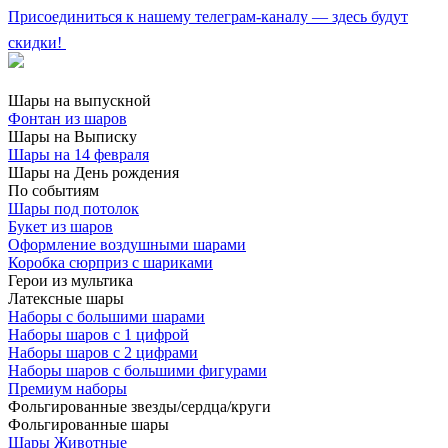
Присоединиться к нашему телеграм-каналу — здесь будут
скидки!
Шары на выпускной
Фонтан из шаров
Шары на Выписку
Шары на 14 февраля
Шары на День рождения
По событиям
Шары под потолок
Букет из шаров
Оформление воздушными шарами
Коробка сюрприз с шариками
Герои из мультика
Латексные шары
Наборы с большими шарами
Наборы шаров с 1 цифрой
Наборы шаров с 2 цифрами
Наборы шаров с большими фигурами
Премиум наборы
Фольгированные звезды/сердца/круги
Фольгированные шары
Шары Животные