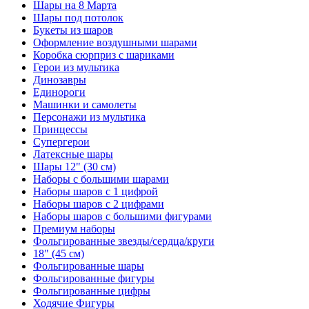
Шары на 8 Марта
Шары под потолок
Букеты из шаров
Оформление воздушными шарами
Коробка сюрприз с шариками
Герои из мультика
Динозавры
Единороги
Машинки и самолеты
Персонажи из мультика
Принцессы
Супергерои
Латексные шары
Шары 12" (30 см)
Наборы с большими шарами
Наборы шаров с 1 цифрой
Наборы шаров с 2 цифрами
Наборы шаров с большими фигурами
Премиум наборы
Фольгированные звезды/сердца/круги
18" (45 см)
Фольгированные шары
Фольгированные фигуры
Фольгированные цифры
Ходячие Фигуры