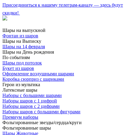
Присоединиться к нашему телеграм-каналу — здесь будут
скидки!
Шары на выпускной
Фонтан из шаров
Шары на Выписку
Шары на 14 февраля
Шары на День рождения
По событиям
Шары под потолок
Букет из шаров
Оформление воздушными шарами
Коробка сюрприз с шариками
Герои из мультика
Латексные шары
Наборы с большими шарами
Наборы шаров с 1 цифрой
Наборы шаров с 2 цифрами
Наборы шаров с большими фигурами
Премиум наборы
Фольгированные звезды/сердца/круги
Фольгированные шары
Шары Животные