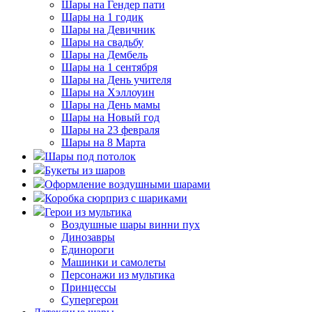
Шары на Гендер пати
Шары на 1 годик
Шары на Девичник
Шары на свадьбу
Шары на Дембель
Шары на 1 сентября
Шары на День учителя
Шары на Хэллоуин
Шары на День мамы
Шары на Новый год
Шары на 23 февраля
Шары на 8 Марта
Шары под потолок
Букеты из шаров
Оформление воздушными шарами
Коробка сюрприз с шариками
Герои из мультика
Воздушные шары винни пух
Динозавры
Единороги
Машинки и самолеты
Персонажи из мультика
Принцессы
Супергерои