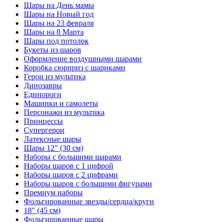
Шары на День мамы
Шары на Новый год
Шары на 23 февраля
Шары на 8 Марта
Шары под потолок
Букеты из шаров
Оформление воздушными шарами
Коробка сюрприз с шариками
Герои из мультика
Динозавры
Единороги
Машинки и самолеты
Персонажи из мультика
Принцессы
Супергерои
Латексные шары
Шары 12" (30 см)
Наборы с большими шарами
Наборы шаров с 1 цифрой
Наборы шаров с 2 цифрами
Наборы шаров с большими фигурами
Премиум наборы
Фольгированные звезды/сердца/круги
18" (45 см)
Фольгированные шары