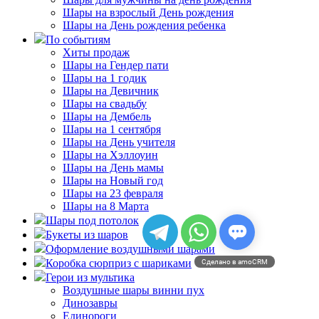
Шары на взрослый День рождения
Шары на День рождения ребенка
По событиям
Хиты продаж
Шары на Гендер пати
Шары на 1 годик
Шары на Девичник
Шары на свадьбу
Шары на Дембель
Шары на 1 сентября
Шары на День учителя
Шары на Хэллоуин
Шары на День мамы
Шары на Новый год
Шары на 23 февраля
Шары на 8 Марта
Шары под потолок
Букеты из шаров
Оформление воздушными шарами
Коробка сюрприз с шариками
Сделано в amoCRM
Герои из мультика
Воздушные шары винни пух
Динозавры
Единороги