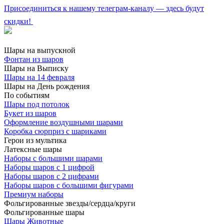
Присоединиться к нашему телеграм-каналу — здесь будут
скидки!
Шары на выпускной
Фонтан из шаров
Шары на Выписку
Шары на 14 февраля
Шары на День рождения
По событиям
Шары под потолок
Букет из шаров
Оформление воздушными шарами
Коробка сюрприз с шариками
Герои из мультика
Латексные шары
Наборы с большими шарами
Наборы шаров с 1 цифрой
Наборы шаров с 2 цифрами
Наборы шаров с большими фигурами
Премиум наборы
Фольгированные звезды/сердца/круги
Фольгированные шары
Шары Животные