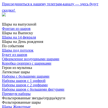
Присоединиться к нашему телеграм-каналу — здесь будут
скидки!
Шары на выпускной
Фонтан из шаров
Шары на Выписку
Шары на 14 февраля
Шары на День рождения
По событиям
Шары под потолок
Букет из шаров
Оформление воздушными шарами
Коробка сюрприз с шариками
Герои из мультика
Латексные шары
Наборы с большими шарами
Наборы шаров с 1 цифрой
Наборы шаров с 2 цифрами
Наборы шаров с большими фигурами
Премиум наборы
Фольгированные звезды/сердца/круги
Фольгированные шары
Шары Животные