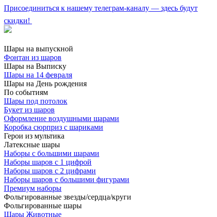
Присоединиться к нашему телеграм-каналу — здесь будут
скидки!
Шары на выпускной
Фонтан из шаров
Шары на Выписку
Шары на 14 февраля
Шары на День рождения
По событиям
Шары под потолок
Букет из шаров
Оформление воздушными шарами
Коробка сюрприз с шариками
Герои из мультика
Латексные шары
Наборы с большими шарами
Наборы шаров с 1 цифрой
Наборы шаров с 2 цифрами
Наборы шаров с большими фигурами
Премиум наборы
Фольгированные звезды/сердца/круги
Фольгированные шары
Шары Животные