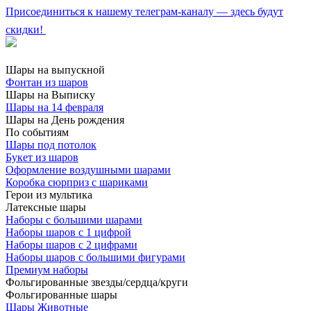
Присоединиться к нашему телеграм-каналу — здесь будут
скидки!
Шары на выпускной
Фонтан из шаров
Шары на Выписку
Шары на 14 февраля
Шары на День рождения
По событиям
Шары под потолок
Букет из шаров
Оформление воздушными шарами
Коробка сюрприз с шариками
Герои из мультика
Латексные шары
Наборы с большими шарами
Наборы шаров с 1 цифрой
Наборы шаров с 2 цифрами
Наборы шаров с большими фигурами
Премиум наборы
Фольгированные звезды/сердца/круги
Фольгированные шары
Шары Животные