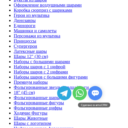
Оформление воздушными шарами
Коробка сюрприз с шариками
Герои из мультика
Динозавры
Единороги
Машинки и самолеты
Персонажи из мультика
Принцессы
Супергерои
Латексные шары
Шары 12" (30 см)
Наборы с большими шарами
Наборы шаров с 1 цифрой
Наборы шаров с 2 цифрами
Наборы шаров с большими фигурами
Премиум наборы
Фольгированные звезды/сердца/круги
18" (45 см)
Фольгированные шары
Фольгированные фигуры
Сделано в amoCRM
Фольгированные цифры
Ходячие Фигуры
Шары Животные
Шары с логотипом