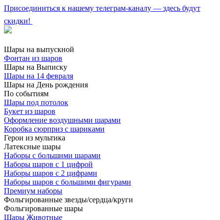
Присоединиться к нашему телеграм-каналу — здесь будут
скидки!
Шары на выпускной
Фонтан из шаров
Шары на Выписку
Шары на 14 февраля
Шары на День рождения
По событиям
Шары под потолок
Букет из шаров
Оформление воздушными шарами
Коробка сюрприз с шариками
Герои из мультика
Латексные шары
Наборы с большими шарами
Наборы шаров с 1 цифрой
Наборы шаров с 2 цифрами
Наборы шаров с большими фигурами
Премиум наборы
Фольгированные звезды/сердца/круги
Фольгированные шары
Шары Животные