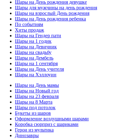
Шары на День рождения девушке
Шары для мужчины на день рождения
Шары на взрослый День рождения
Шары на День рождения ребенка
По событиям
Хиты продаж
Шары на Гендер пати
Шары на 1 годик
Шары на Девичник
Шары на свадьбу
Шары на Дембель
Шары на 1 сентября
Шары на День учителя
Шары на Хэллоуин
Шары на День мамы
Шары на Новый год
Шары на 23 февраля
Шары на 8 Марта
Шары под потолок
Букеты из шаров
Оформление воздушными шарами
Коробка сюрприз с шариками
Герои из мультика
Динозавры