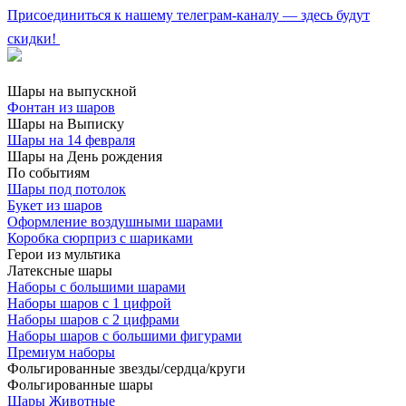
Присоединиться к нашему телеграм-каналу — здесь будут
скидки!
Шары на выпускной
Фонтан из шаров
Шары на Выписку
Шары на 14 февраля
Шары на День рождения
По событиям
Шары под потолок
Букет из шаров
Оформление воздушными шарами
Коробка сюрприз с шариками
Герои из мультика
Латексные шары
Наборы с большими шарами
Наборы шаров с 1 цифрой
Наборы шаров с 2 цифрами
Наборы шаров с большими фигурами
Премиум наборы
Фольгированные звезды/сердца/круги
Фольгированные шары
Шары Животные