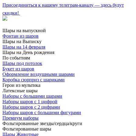
Присоединиться к нашему телеграм-каналу — здесь будут
скидки!
Шары на выпускной
Фонтан из шаров
Шары на Выписку
Шары на 14 февраля
Шары на День рождения
По событиям
Шары под потолок
Букет из шаров
Оформление воздушными шарами
Коробка сюрприз с шариками
Герои из мультика
Латексные шары
Наборы с большими шарами
Наборы шаров с 1 цифрой
Наборы шаров с 2 цифрами
Наборы шаров с большими фигурами
Премиум наборы
Фольгированные звезды/сердца/круги
Фольгированные шары
Шары Животные