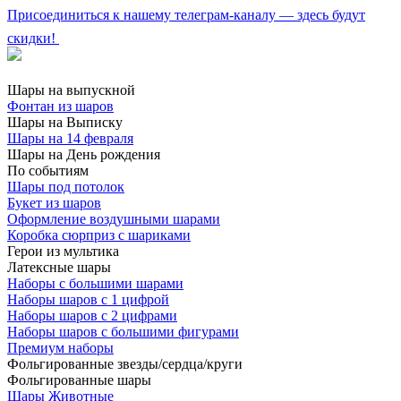
Присоединиться к нашему телеграм-каналу — здесь будут
скидки!
Шары на выпускной
Фонтан из шаров
Шары на Выписку
Шары на 14 февраля
Шары на День рождения
По событиям
Шары под потолок
Букет из шаров
Оформление воздушными шарами
Коробка сюрприз с шариками
Герои из мультика
Латексные шары
Наборы с большими шарами
Наборы шаров с 1 цифрой
Наборы шаров с 2 цифрами
Наборы шаров с большими фигурами
Премиум наборы
Фольгированные звезды/сердца/круги
Фольгированные шары
Шары Животные