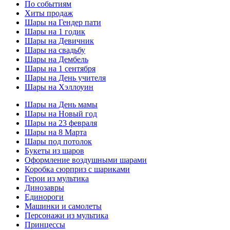
По событиям
Хиты продаж
Шары на Гендер пати
Шары на 1 годик
Шары на Девичник
Шары на свадьбу
Шары на Дембель
Шары на 1 сентября
Шары на День учителя
Шары на Хэллоуин
Шары на День мамы
Шары на Новый год
Шары на 23 февраля
Шары на 8 Марта
Шары под потолок
Букеты из шаров
Оформление воздушными шарами
Коробка сюрприз с шариками
Герои из мультика
Динозавры
Единороги
Машинки и самолеты
Персонажи из мультика
Принцессы