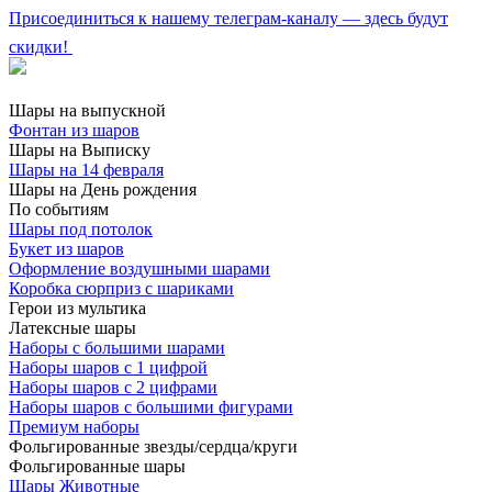
Присоединиться к нашему телеграм-каналу — здесь будут
скидки!
Шары на выпускной
Фонтан из шаров
Шары на Выписку
Шары на 14 февраля
Шары на День рождения
По событиям
Шары под потолок
Букет из шаров
Оформление воздушными шарами
Коробка сюрприз с шариками
Герои из мультика
Латексные шары
Наборы с большими шарами
Наборы шаров с 1 цифрой
Наборы шаров с 2 цифрами
Наборы шаров с большими фигурами
Премиум наборы
Фольгированные звезды/сердца/круги
Фольгированные шары
Шары Животные