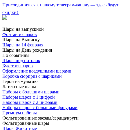
Присоединиться к нашему телеграм-каналу — здесь будут
скидки!
Шары на выпускной
Фонтан из шаров
Шары на Выписку
Шары на 14 февраля
Шары на День рождения
По событиям
Шары под потолок
Букет из шаров
Оформление воздушными шарами
Коробка сюрприз с шариками
Герои из мультика
Латексные шары
Наборы с большими шарами
Наборы шаров с 1 цифрой
Наборы шаров с 2 цифрами
Наборы шаров с большими фигурами
Премиум наборы
Фольгированные звезды/сердца/круги
Фольгированные шары
Шары Животные