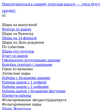
Присоединиться к нашему телеграм-каналу — здесь будут
скидки!
Шары на выпускной
Фонтан из шаров
Шары на Выписку
Шары на 14 февраля
Шары на День рождения
По событиям
Шары под потолок
Букет из шаров
Оформление воздушными шарами
Коробка сюрприз с шариками
Герои из мультика
Латексные шары
Наборы с большими шарами
Наборы шаров с 1 цифрой
Наборы шаров с 2 цифрами
Наборы шаров с большими фигурами
Премиум наборы
Фольгированные звезды/сердца/круги
Фольгированные шары
Шары Животные