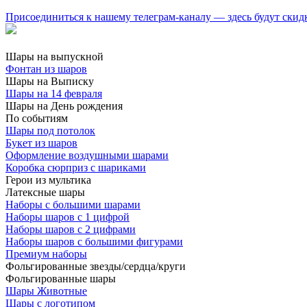
Присоединиться к нашему телеграм-каналу — здесь будут скид
Шары на выпускной
Фонтан из шаров
Шары на Выписку
Шары на 14 февраля
Шары на День рождения
По событиям
Шары под потолок
Букет из шаров
Оформление воздушными шарами
Коробка сюрприз с шариками
Герои из мультика
Латексные шары
Наборы с большими шарами
Наборы шаров с 1 цифрой
Наборы шаров с 2 цифрами
Наборы шаров с большими фигурами
Премиум наборы
Фольгированные звезды/сердца/круги
Фольгированные шары
Шары Животные
Шары с логотипом