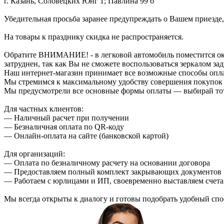
г. Казань, Соловецких Юнг 1; Павлина 99 б
Убедительная просьба заранее предупреждать о Вашем приезде,
На товары к празднику скидка не распространяется.
Обратите ВНИМАНИЕ! - в легковой автомобиль поместится около
затруднен, так как Вы не сможете воспользоваться зеркалом зад
Наш интернет-магазин принимает все возможные способы опл
Мы стремимся к максимальному удобству совершения покупок
Мы предусмотрели все основные формы оплаты — выбирай тот,
Для частных клиентов:
— Наличный расчет при получении
— Безналичная оплата по QR-коду
— Онлайн-оплата на сайте (банковской картой)
Для организаций:
— Оплата по безналичному расчету на основании договора
— Предоставляем полный комплект закрывающих документов
— Работаем с юрлицами и ИП, своевременно выставляем счета
Мы всегда открыты к диалогу и готовы подобрать удобный сп