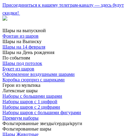
Присоединиться к нашему телеграм-каналу — здесь будут
скидки!
Шары на выпускной
Фонтан из шаров
Шары на Выписку
Шары на 14 февраля
Шары на День рождения
По событиям
Шары под потолок
Букет из шаров
Оформление воздушными шарами
Коробка сюрприз с шариками
Герои из мультика
Латексные шары
Наборы с большими шарами
Наборы шаров с 1 цифрой
Наборы шаров с 2 цифрами
Наборы шаров с большими фигурами
Премиум наборы
Фольгированные звезды/сердца/круги
Фольгированные шары
Шары Животные