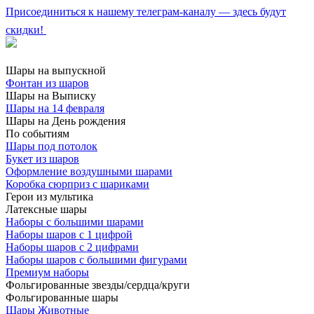
Присоединиться к нашему телеграм-каналу — здесь будут
скидки!
Шары на выпускной
Фонтан из шаров
Шары на Выписку
Шары на 14 февраля
Шары на День рождения
По событиям
Шары под потолок
Букет из шаров
Оформление воздушными шарами
Коробка сюрприз с шариками
Герои из мультика
Латексные шары
Наборы с большими шарами
Наборы шаров с 1 цифрой
Наборы шаров с 2 цифрами
Наборы шаров с большими фигурами
Премиум наборы
Фольгированные звезды/сердца/круги
Фольгированные шары
Шары Животные