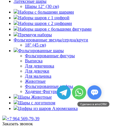
Латексные шары
Шары 12" (30 см)
Наборы с большими шарами
Наборы шаров с 1 цифрой
Наборы шаров с 2 цифрами
Наборы шаров с большими фигурами
Премиум наборы
Фольгированные звезды/сердца/круги
18" (45 см)
Фольгированные шары
Фольгированные фигуры
Выписка
Для девичника
Для девочки
Для мальчика
Животные
Фольгированные цифры
Ходячие Фигуры
Шары Животные
Шары с логотипом
Сделано в amoCRM
Цифры из шаров Аэромозаика
+7 964 569-79-39
Заказать звонок