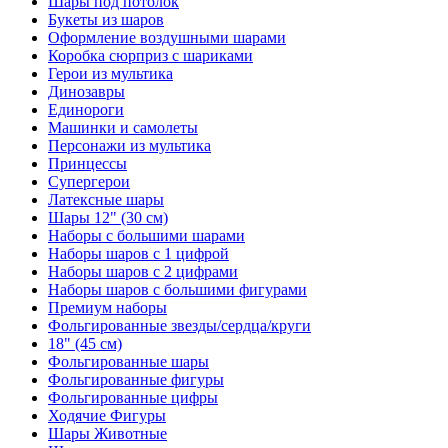
Шары под потолок
Букеты из шаров
Оформление воздушными шарами
Коробка сюрприз с шариками
Герои из мультика
Динозавры
Единороги
Машинки и самолеты
Персонажи из мультика
Принцессы
Супергерои
Латексные шары
Шары 12" (30 см)
Наборы с большими шарами
Наборы шаров с 1 цифрой
Наборы шаров с 2 цифрами
Наборы шаров с большими фигурами
Премиум наборы
Фольгированные звезды/сердца/круги
18" (45 см)
Фольгированные шары
Фольгированные фигуры
Фольгированные цифры
Ходячие Фигуры
Шары Животные