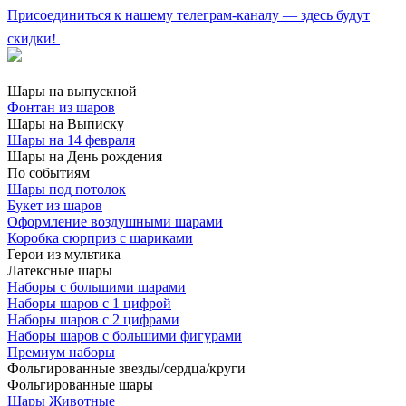
Присоединиться к нашему телеграм-каналу — здесь будут
скидки!
Шары на выпускной
Фонтан из шаров
Шары на Выписку
Шары на 14 февраля
Шары на День рождения
По событиям
Шары под потолок
Букет из шаров
Оформление воздушными шарами
Коробка сюрприз с шариками
Герои из мультика
Латексные шары
Наборы с большими шарами
Наборы шаров с 1 цифрой
Наборы шаров с 2 цифрами
Наборы шаров с большими фигурами
Премиум наборы
Фольгированные звезды/сердца/круги
Фольгированные шары
Шары Животные