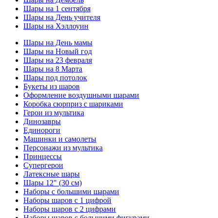
Шары на 1 сентября
Шары на День учителя
Шары на Хэллоуин
Шары на День мамы
Шары на Новый год
Шары на 23 февраля
Шары на 8 Марта
Шары под потолок
Букеты из шаров
Оформление воздушными шарами
Коробка сюрприз с шариками
Герои из мультика
Динозавры
Единороги
Машинки и самолеты
Персонажи из мультика
Принцессы
Супергерои
Латексные шары
Шары 12" (30 см)
Наборы с большими шарами
Наборы шаров с 1 цифрой
Наборы шаров с 2 цифрами
Наборы шаров с большими фигурами