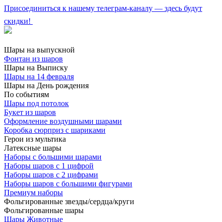
Присоединиться к нашему телеграм-каналу — здесь будут
скидки!
Шары на выпускной
Фонтан из шаров
Шары на Выписку
Шары на 14 февраля
Шары на День рождения
По событиям
Шары под потолок
Букет из шаров
Оформление воздушными шарами
Коробка сюрприз с шариками
Герои из мультика
Латексные шары
Наборы с большими шарами
Наборы шаров с 1 цифрой
Наборы шаров с 2 цифрами
Наборы шаров с большими фигурами
Премиум наборы
Фольгированные звезды/сердца/круги
Фольгированные шары
Шары Животные