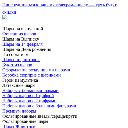
Присоединиться к нашему телеграм-каналу — здесь будут
скидки!
Шары на выпускной
Фонтан из шаров
Шары на Выписку
Шары на 14 февраля
Шары на День рождения
По событиям
Шары под потолок
Букет из шаров
Оформление воздушными шарами
Коробка сюрприз с шариками
Герои из мультика
Латексные шары
Наборы с большими шарами
Наборы шаров с 1 цифрой
Наборы шаров с 2 цифрами
Наборы шаров с большими фигурами
Премиум наборы
Фольгированные звезды/сердца/круги
Фольгированные шары
Шары Животные