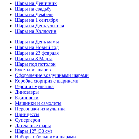
Шары на Девичник
Шары на свадьбу
Шары на Дембель
Шары на 1 сентября
Шары на День учителя
Шары на Хэллоуин
Шары на День мамы
Шары на Новый год
Шары на 23 февраля
Шары на 8 Марта
Шары под потолок
Букеты из шаров
Оформление воздушными шарами
Коробка сюрприз с шариками
Герои из мультика
Динозавры
Единороги
Машинки и самолеты
Персонажи из мультика
Принцессы
Супергерои
Латексные шары
Шары 12" (30 см)
Наборы с большими шарами