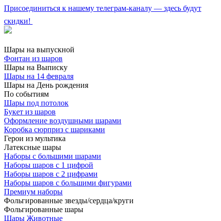
Присоединиться к нашему телеграм-каналу — здесь будут
скидки!
Шары на выпускной
Фонтан из шаров
Шары на Выписку
Шары на 14 февраля
Шары на День рождения
По событиям
Шары под потолок
Букет из шаров
Оформление воздушными шарами
Коробка сюрприз с шариками
Герои из мультика
Латексные шары
Наборы с большими шарами
Наборы шаров с 1 цифрой
Наборы шаров с 2 цифрами
Наборы шаров с большими фигурами
Премиум наборы
Фольгированные звезды/сердца/круги
Фольгированные шары
Шары Животные