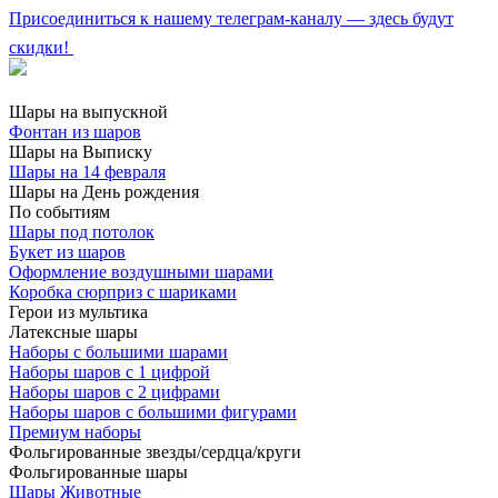
Присоединиться к нашему телеграм-каналу — здесь будут
скидки!
Шары на выпускной
Фонтан из шаров
Шары на Выписку
Шары на 14 февраля
Шары на День рождения
По событиям
Шары под потолок
Букет из шаров
Оформление воздушными шарами
Коробка сюрприз с шариками
Герои из мультика
Латексные шары
Наборы с большими шарами
Наборы шаров с 1 цифрой
Наборы шаров с 2 цифрами
Наборы шаров с большими фигурами
Премиум наборы
Фольгированные звезды/сердца/круги
Фольгированные шары
Шары Животные