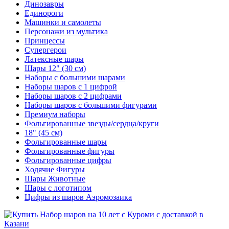
Динозавры
Единороги
Машинки и самолеты
Персонажи из мультика
Принцессы
Супергерои
Латексные шары
Шары 12" (30 см)
Наборы с большими шарами
Наборы шаров с 1 цифрой
Наборы шаров с 2 цифрами
Наборы шаров с большими фигурами
Премиум наборы
Фольгированные звезды/сердца/круги
18" (45 см)
Фольгированные шары
Фольгированные фигуры
Фольгированные цифры
Ходячие Фигуры
Шары Животные
Шары с логотипом
Цифры из шаров Аэромозаика