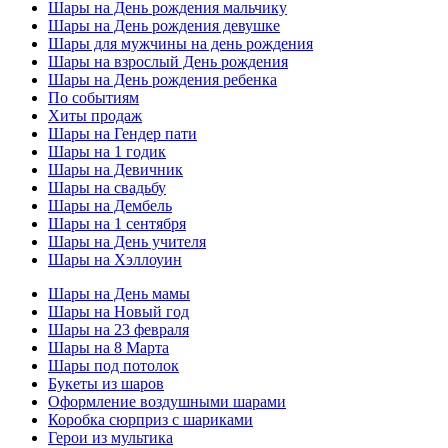
Шары на День рождения мальчику
Шары на День рождения девушке
Шары для мужчины на день рождения
Шары на взрослый День рождения
Шары на День рождения ребенка
По событиям
Хиты продаж
Шары на Гендер пати
Шары на 1 годик
Шары на Девичник
Шары на свадьбу
Шары на Дембель
Шары на 1 сентября
Шары на День учителя
Шары на Хэллоуин
Шары на День мамы
Шары на Новый год
Шары на 23 февраля
Шары на 8 Марта
Шары под потолок
Букеты из шаров
Оформление воздушными шарами
Коробка сюрприз с шариками
Герои из мультика