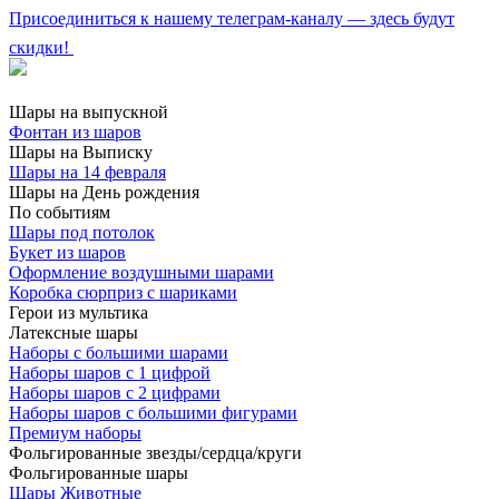
Присоединиться к нашему телеграм-каналу — здесь будут
скидки!
Шары на выпускной
Фонтан из шаров
Шары на Выписку
Шары на 14 февраля
Шары на День рождения
По событиям
Шары под потолок
Букет из шаров
Оформление воздушными шарами
Коробка сюрприз с шариками
Герои из мультика
Латексные шары
Наборы с большими шарами
Наборы шаров с 1 цифрой
Наборы шаров с 2 цифрами
Наборы шаров с большими фигурами
Премиум наборы
Фольгированные звезды/сердца/круги
Фольгированные шары
Шары Животные