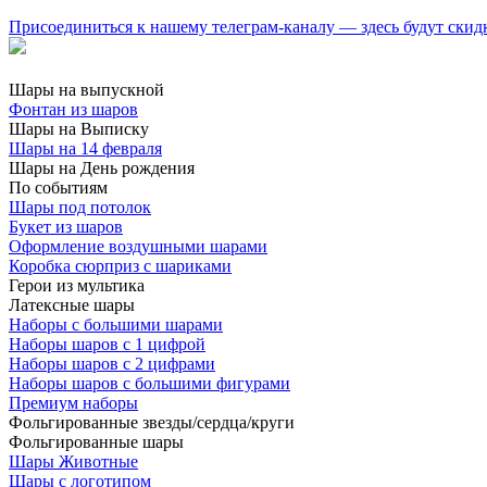
Присоединиться к нашему телеграм-каналу — здесь будут скид
Шары на выпускной
Фонтан из шаров
Шары на Выписку
Шары на 14 февраля
Шары на День рождения
По событиям
Шары под потолок
Букет из шаров
Оформление воздушными шарами
Коробка сюрприз с шариками
Герои из мультика
Латексные шары
Наборы с большими шарами
Наборы шаров с 1 цифрой
Наборы шаров с 2 цифрами
Наборы шаров с большими фигурами
Премиум наборы
Фольгированные звезды/сердца/круги
Фольгированные шары
Шары Животные
Шары с логотипом