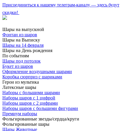
Присоединиться к нашему телеграм-каналу — здесь будут
скидки!
Шары на выпускной
Фонтан из шаров
Шары на Выписку
Шары на 14 февраля
Шары на День рождения
По событиям
Шары под потолок
Букет из шаров
Оформление воздушными шарами
Коробка сюрприз с шариками
Герои из мультика
Латексные шары
Наборы с большими шарами
Наборы шаров с 1 цифрой
Наборы шаров с 2 цифрами
Наборы шаров с большими фигурами
Премиум наборы
Фольгированные звезды/сердца/круги
Фольгированные шары
Шары Животные