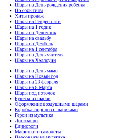
Шары на День рождения ребенка
По событиям
Хиты продаж
Шары на Гендер пати
Шары на 1 годик
Шары на Девичник
Шары на свадьбу
Шары на Дембель
Шары на 1 сентября
Шары на День учителя
Шары на Хэллоуин
Шары на День мамы
Шары на Новый год
Шары на 23 февраля
Шары на 8 Марта
Шары под потолок
Букеты из шаров
Оформление воздушными шарами
Коробка сюрприз с шариками
Герои из мультика
Динозавры
Единороги
Машинки и самолеты
Персонажи из мультика