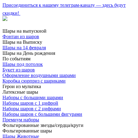
Присоединиться к нашему телеграм-каналу — здесь будут
скидки!
Шары на выпускной
Фонтан из шаров
Шары на Выписку
Шары на 14 февраля
Шары на День рождения
По событиям
Шары под потолок
Букет из шаров
Оформление воздушными шарами
Коробка сюрприз с шариками
Герои из мультика
Латексные шары
Наборы с большими шарами
Наборы шаров с 1 цифрой
Наборы шаров с 2 цифрами
Наборы шаров с большими фигурами
Премиум наборы
Фольгированные звезды/сердца/круги
Фольгированные шары
Шары Животные