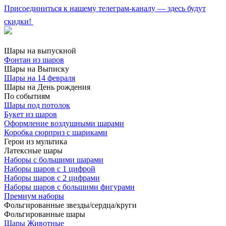
Присоединиться к нашему телеграм-каналу — здесь будут
скидки!
Шары на выпускной
Фонтан из шаров
Шары на Выписку
Шары на 14 февраля
Шары на День рождения
По событиям
Шары под потолок
Букет из шаров
Оформление воздушными шарами
Коробка сюрприз с шариками
Герои из мультика
Латексные шары
Наборы с большими шарами
Наборы шаров с 1 цифрой
Наборы шаров с 2 цифрами
Наборы шаров с большими фигурами
Премиум наборы
Фольгированные звезды/сердца/круги
Фольгированные шары
Шары Животные