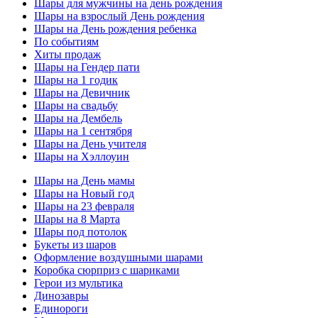
Шары для мужчины на день рождения
Шары на взрослый День рождения
Шары на День рождения ребенка
По событиям
Хиты продаж
Шары на Гендер пати
Шары на 1 годик
Шары на Девичник
Шары на свадьбу
Шары на Дембель
Шары на 1 сентября
Шары на День учителя
Шары на Хэллоуин
Шары на День мамы
Шары на Новый год
Шары на 23 февраля
Шары на 8 Марта
Шары под потолок
Букеты из шаров
Оформление воздушными шарами
Коробка сюрприз с шариками
Герои из мультика
Динозавры
Единороги