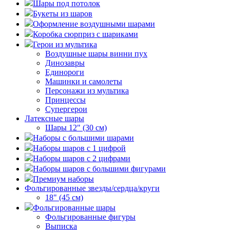
Шары под потолок
Букеты из шаров
Оформление воздушными шарами
Коробка сюрприз с шариками
Герои из мультика
Воздушные шары винни пух
Динозавры
Единороги
Машинки и самолеты
Персонажи из мультика
Принцессы
Супергерои
Латексные шары
Шары 12" (30 см)
Наборы с большими шарами
Наборы шаров с 1 цифрой
Наборы шаров с 2 цифрами
Наборы шаров с большими фигурами
Премиум наборы
Фольгированные звезды/сердца/круги
18" (45 см)
Фольгированные шары
Фольгированные фигуры
Выписка