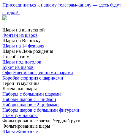
Присоединиться к нашему телеграм-каналу — здесь будут
скидки!
Шары на выпускной
Фонтан из шаров
Шары на Выписку
Шары на 14 февраля
Шары на День рождения
По событиям
Шары под потолок
Букет из шаров
Оформление воздушными шарами
Коробка сюрприз с шариками
Герои из мультика
Латексные шары
Наборы с большими шарами
Наборы шаров с 1 цифрой
Наборы шаров с 2 цифрами
Наборы шаров с большими фигурами
Премиум наборы
Фольгированные звезды/сердца/круги
Фольгированные шары
Шары Животные