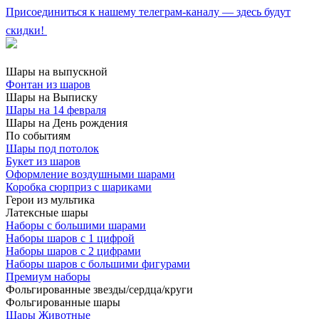
Присоединиться к нашему телеграм-каналу — здесь будут
скидки!
Шары на выпускной
Фонтан из шаров
Шары на Выписку
Шары на 14 февраля
Шары на День рождения
По событиям
Шары под потолок
Букет из шаров
Оформление воздушными шарами
Коробка сюрприз с шариками
Герои из мультика
Латексные шары
Наборы с большими шарами
Наборы шаров с 1 цифрой
Наборы шаров с 2 цифрами
Наборы шаров с большими фигурами
Премиум наборы
Фольгированные звезды/сердца/круги
Фольгированные шары
Шары Животные