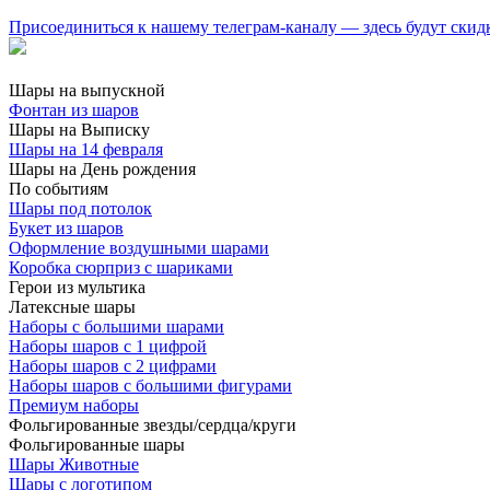
Присоединиться к нашему телеграм-каналу — здесь будут скид
Шары на выпускной
Фонтан из шаров
Шары на Выписку
Шары на 14 февраля
Шары на День рождения
По событиям
Шары под потолок
Букет из шаров
Оформление воздушными шарами
Коробка сюрприз с шариками
Герои из мультика
Латексные шары
Наборы с большими шарами
Наборы шаров с 1 цифрой
Наборы шаров с 2 цифрами
Наборы шаров с большими фигурами
Премиум наборы
Фольгированные звезды/сердца/круги
Фольгированные шары
Шары Животные
Шары с логотипом