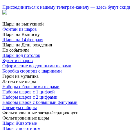
Присоединиться к нашему телеграм-каналу — здесь будут скид
Шары на выпускной
Фонтан из шаров
Шары на Выписку
Шары на 14 февраля
Шары на День рождения
По событиям
Шары под потолок
Букет из шаров
Оформление воздушными шарами
Коробка сюрприз с шариками
Герои из мультика
Латексные шары
Наборы с большими шарами
Наборы шаров с 1 цифрой
Наборы шаров с 2 цифрами
Наборы шаров с большими фигурами
Премиум наборы
Фольгированные звезды/сердца/круги
Фольгированные шары
Шары Животные
Шары с логотипом