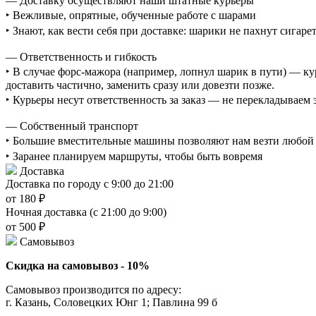
— Доставку осуществляют наши штатные курьеры
‣ Вежливые, опрятные, обученные работе с шарами
‣ Знают, как вести себя при доставке: шарики не пахнут сигаре
— Ответственность и гибкость
‣ В случае форс-мажора (например, лопнул шарик в пути) — ку
доставить частично, заменить сразу или довезти позже.
‣ Курьеры несут ответственность за заказ — не перекладываем
— Собственный транспорт
‣ Большие вместительные машины позволяют нам везти любой о
‣ Заранее планируем маршруты, чтобы быть вовремя
Доставка
Доставка по городу с 9:00 до 21:00
от 180 ₽
Ночная доставка (с 21:00 до 9:00)
от 500 ₽
Самовывоз
Скидка на самовывоз - 10%
Самовывоз производится по адресу:
г. Казань, Соловецких Юнг 1; Павлина 99 б