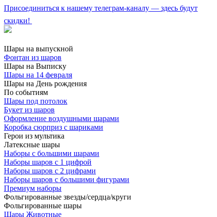
Присоединиться к нашему телеграм-каналу — здесь будут
скидки!
Шары на выпускной
Фонтан из шаров
Шары на Выписку
Шары на 14 февраля
Шары на День рождения
По событиям
Шары под потолок
Букет из шаров
Оформление воздушными шарами
Коробка сюрприз с шариками
Герои из мультика
Латексные шары
Наборы с большими шарами
Наборы шаров с 1 цифрой
Наборы шаров с 2 цифрами
Наборы шаров с большими фигурами
Премиум наборы
Фольгированные звезды/сердца/круги
Фольгированные шары
Шары Животные