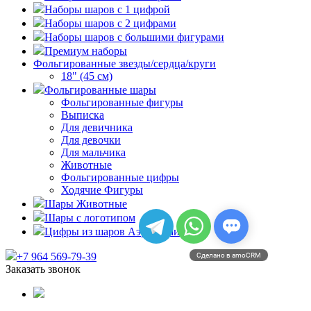
Наборы шаров с 1 цифрой
Наборы шаров с 2 цифрами
Наборы шаров с большими фигурами
Премиум наборы
Фольгированные звезды/сердца/круги
18" (45 см)
Фольгированные шары
Фольгированные фигуры
Выписка
Для девичника
Для девочки
Для мальчика
Животные
Фольгированные цифры
Ходячие Фигуры
Шары Животные
Шары с логотипом
Цифры из шаров Аэромозаика
+7 964 569-79-39
Сделано в amoCRM
Заказать звонок