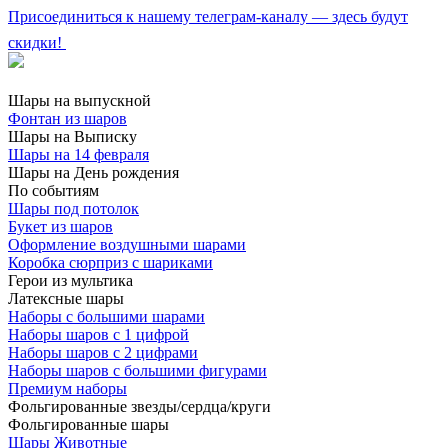
Присоединиться к нашему телеграм-каналу — здесь будут
скидки!
Шары на выпускной
Фонтан из шаров
Шары на Выписку
Шары на 14 февраля
Шары на День рождения
По событиям
Шары под потолок
Букет из шаров
Оформление воздушными шарами
Коробка сюрприз с шариками
Герои из мультика
Латексные шары
Наборы с большими шарами
Наборы шаров с 1 цифрой
Наборы шаров с 2 цифрами
Наборы шаров с большими фигурами
Премиум наборы
Фольгированные звезды/сердца/круги
Фольгированные шары
Шары Животные