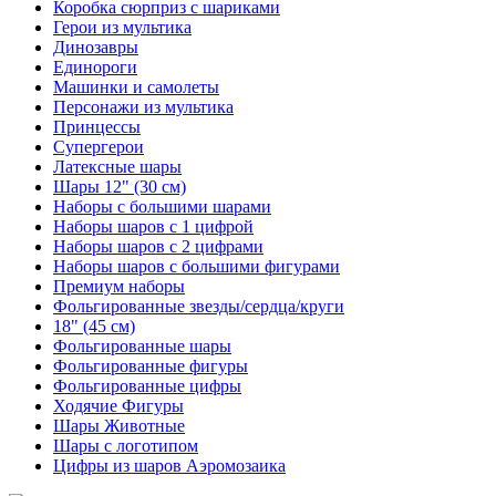
Коробка сюрприз с шариками
Герои из мультика
Динозавры
Единороги
Машинки и самолеты
Персонажи из мультика
Принцессы
Супергерои
Латексные шары
Шары 12" (30 см)
Наборы с большими шарами
Наборы шаров с 1 цифрой
Наборы шаров с 2 цифрами
Наборы шаров с большими фигурами
Премиум наборы
Фольгированные звезды/сердца/круги
18" (45 см)
Фольгированные шары
Фольгированные фигуры
Фольгированные цифры
Ходячие Фигуры
Шары Животные
Шары с логотипом
Цифры из шаров Аэромозаика