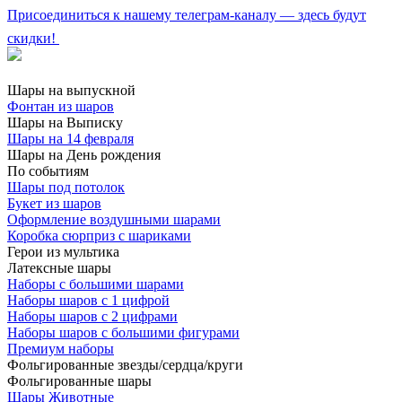
Присоединиться к нашему телеграм-каналу — здесь будут
скидки!
Шары на выпускной
Фонтан из шаров
Шары на Выписку
Шары на 14 февраля
Шары на День рождения
По событиям
Шары под потолок
Букет из шаров
Оформление воздушными шарами
Коробка сюрприз с шариками
Герои из мультика
Латексные шары
Наборы с большими шарами
Наборы шаров с 1 цифрой
Наборы шаров с 2 цифрами
Наборы шаров с большими фигурами
Премиум наборы
Фольгированные звезды/сердца/круги
Фольгированные шары
Шары Животные