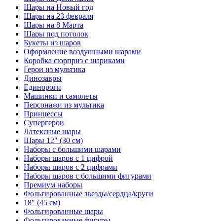
Шары на Новый год
Шары на 23 февраля
Шары на 8 Марта
Шары под потолок
Букеты из шаров
Оформление воздушными шарами
Коробка сюрприз с шариками
Герои из мультика
Динозавры
Единороги
Машинки и самолеты
Персонажи из мультика
Принцессы
Супергерои
Латексные шары
Шары 12" (30 см)
Наборы с большими шарами
Наборы шаров с 1 цифрой
Наборы шаров с 2 цифрами
Наборы шаров с большими фигурами
Премиум наборы
Фольгированные звезды/сердца/круги
18" (45 см)
Фольгированные шары
Фольгированные фигуры