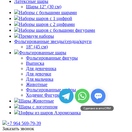
Латексные шары
Шары 12" (30 см)
Наборы с большими шарами
Наборы шаров с 1 цифрой
Наборы шаров с 2 цифрами
Наборы шаров с большими фигурами
Премиум наборы
Фольгированные звезды/сердца/круги
18" (45 см)
Фольгированные шары
Фольгированные фигуры
Выписка
Для девичника
Для девочки
Для мальчика
Животные
Фольгированные цифры
Ходячие Фигуры
Шары Животные
Шары с логотипом
Сделано в amoCRM
Цифры из шаров Аэромозаика
+7 964 569-79-39
Заказать звонок