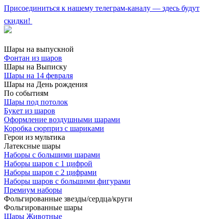
Присоединиться к нашему телеграм-каналу — здесь будут
скидки!
Шары на выпускной
Фонтан из шаров
Шары на Выписку
Шары на 14 февраля
Шары на День рождения
По событиям
Шары под потолок
Букет из шаров
Оформление воздушными шарами
Коробка сюрприз с шариками
Герои из мультика
Латексные шары
Наборы с большими шарами
Наборы шаров с 1 цифрой
Наборы шаров с 2 цифрами
Наборы шаров с большими фигурами
Премиум наборы
Фольгированные звезды/сердца/круги
Фольгированные шары
Шары Животные