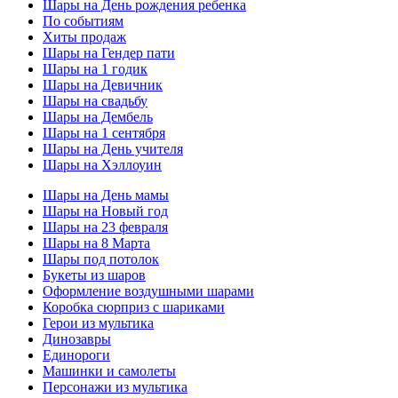
Шары на День рождения ребенка
По событиям
Хиты продаж
Шары на Гендер пати
Шары на 1 годик
Шары на Девичник
Шары на свадьбу
Шары на Дембель
Шары на 1 сентября
Шары на День учителя
Шары на Хэллоуин
Шары на День мамы
Шары на Новый год
Шары на 23 февраля
Шары на 8 Марта
Шары под потолок
Букеты из шаров
Оформление воздушными шарами
Коробка сюрприз с шариками
Герои из мультика
Динозавры
Единороги
Машинки и самолеты
Персонажи из мультика