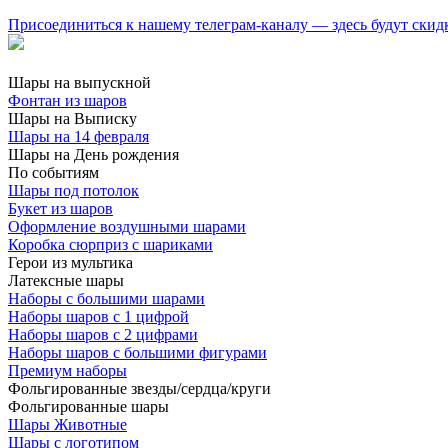
Присоединиться к нашему телеграм-каналу — здесь будут скид
Шары на выпускной
Фонтан из шаров
Шары на Выписку
Шары на 14 февраля
Шары на День рождения
По событиям
Шары под потолок
Букет из шаров
Оформление воздушными шарами
Коробка сюрприз с шариками
Герои из мультика
Латексные шары
Наборы с большими шарами
Наборы шаров с 1 цифрой
Наборы шаров с 2 цифрами
Наборы шаров с большими фигурами
Премиум наборы
Фольгированные звезды/сердца/круги
Фольгированные шары
Шары Животные
Шары с логотипом