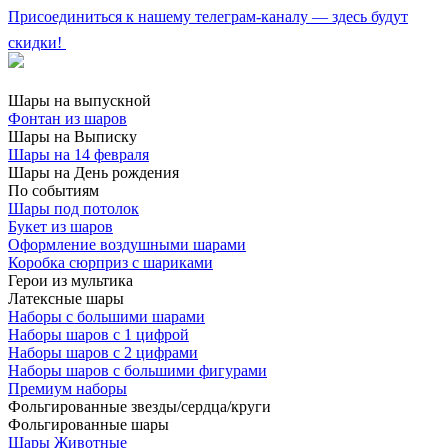
Присоединиться к нашему телеграм-каналу — здесь будут
скидки!
Шары на выпускной
Фонтан из шаров
Шары на Выписку
Шары на 14 февраля
Шары на День рождения
По событиям
Шары под потолок
Букет из шаров
Оформление воздушными шарами
Коробка сюрприз с шариками
Герои из мультика
Латексные шары
Наборы с большими шарами
Наборы шаров с 1 цифрой
Наборы шаров с 2 цифрами
Наборы шаров с большими фигурами
Премиум наборы
Фольгированные звезды/сердца/круги
Фольгированные шары
Шары Животные