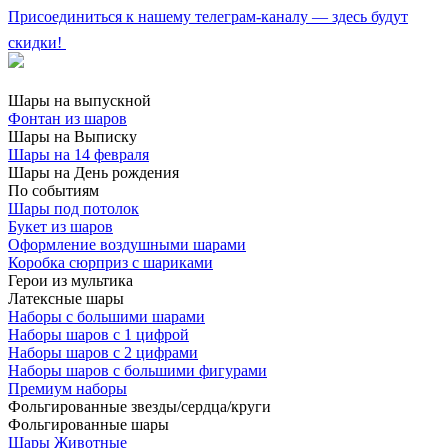
Присоединиться к нашему телеграм-каналу — здесь будут
скидки!
Шары на выпускной
Фонтан из шаров
Шары на Выписку
Шары на 14 февраля
Шары на День рождения
По событиям
Шары под потолок
Букет из шаров
Оформление воздушными шарами
Коробка сюрприз с шариками
Герои из мультика
Латексные шары
Наборы с большими шарами
Наборы шаров с 1 цифрой
Наборы шаров с 2 цифрами
Наборы шаров с большими фигурами
Премиум наборы
Фольгированные звезды/сердца/круги
Фольгированные шары
Шары Животные