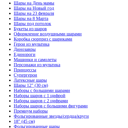
Шары на День мамы
Шары на Новый год
Шары на 23 февраля
Шары на 8 Марта
Шары под потолок
Букеты из шаров
Оформление воздушными шарами
Коробка сюрприз с шариками
Герои из мультика
Динозавры
Единороги
Машинки и самолеты
Персонажи из мультика
Принцессы
Супергерои
Латексные шары
Шары 12" (30 см)
Наборы с большими шарами
Наборы шаров с 1 цифрой
Наборы шаров с 2 цифрами
Наборы шаров с большими фигурами
Премиум наборы
Фольгированные звезды/сердца/круги
18" (45 см)
Фольгированные шары