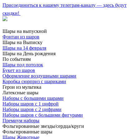
Присоединиться к нашему телеграм-каналу — здесь будут
скидки!
Шары на выпускной
Фонтан из шаров
Шары на Выписку
Шары на 14 февраля
Шары на День рождения
По событиям
Шары под потолок
Букет из шаров
Оформление воздушными шарами
Коробка сюрприз с шариками
Герои из мультика
Латексные шары
Наборы с большими шарами
Наборы шаров с 1 цифрой
Наборы шаров с 2 цифрами
Наборы шаров с большими фигурами
Премиум наборы
Фольгированные звезды/сердца/круги
Фольгированные шары
Шары Животные